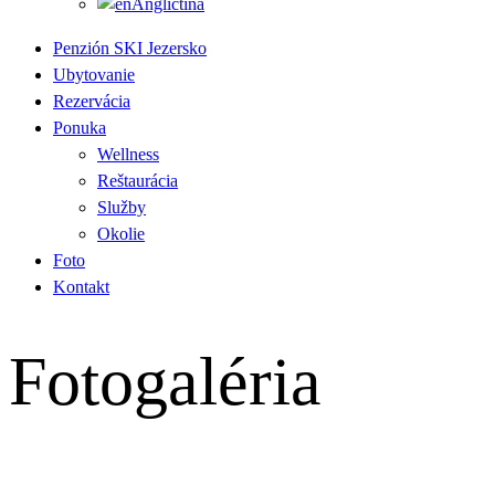
Angličtina
Penzión SKI Jezersko
Ubytovanie
Rezervácia
Ponuka
Wellness
Reštaurácia
Služby
Okolie
Foto
Kontakt
Fotogaléria