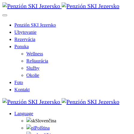
Penzión SKI Jezersko
Ubytovanie
Rezervácia
Ponuka
Wellness
Reštaurácia
Služby
Okolie
Foto
Kontakt
Language
Slovenčina
Polština